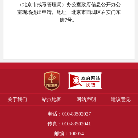
（北京市戒毒管理局）办公室政府信息公开办公
室现场提出申请。地址：北京市西城区右安门东
街7号。
2.信函申请。通信地址：北京市西城区右安门
东街7号，邮政编码：100054。申请人通过信函方
式提出申请的，收信人请注明“北京市监狱管理局
（北京市戒毒管理局）办公室政府信息公开办公
室（收）”，信封左下角注明“政府信息公开申请”
字样。
3.传真申请。传真号码：010-83502041。申请
人通过传真方式提出申请的，请注明“政府信息公
开申请”字样。
4.网页申请：请登录北京市监狱管理局（北京
关于我们
站点地图
网站声明
建议意见
市戒毒管理局）门户网站“政务公开”的“依申请公
开”栏目提交申请。
电话：010-83502027
（二）填写申请表
传真：010-83502041
邮编：100054
申请获取政府信息，应当填写《北京市政府信