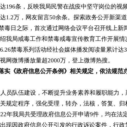
达196条，反映我局民警在战疫中坚守岗位的视频
达1.2万，网友留言50余条。
探索政务公开新渠道
”国际禁毒日之际，首次通过网络会议平台召开线上新
绍我局戒毒工作和禁毒戒毒宣传教育工作开展情
6.26
禁毒系列活动经社会媒体播发阅读量累计达35
视网微博播放量超2000万，登上微博热搜。
落实《政府信息公开条例》相关规定，依法规范
作人员队伍建设，不断提升业务素养和履职能力，
关规定程序，强化受理，转办，法核，答复、归
022
年我局
共受理政府信息公开申请
9
件，均在法
出现因政府信息公开引发的行政诉讼案件，行政