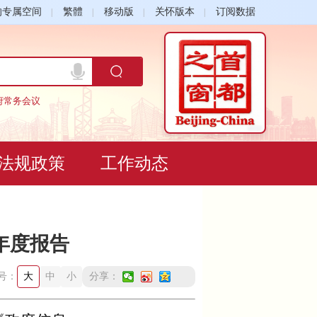
的专属空间
繁體
移动版
关怀版本
订阅数据
府常务会议
法规政策
工作动态
年度报告
号：
大
中
小
分享：