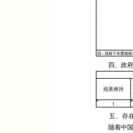
四、政
五、存
随着中