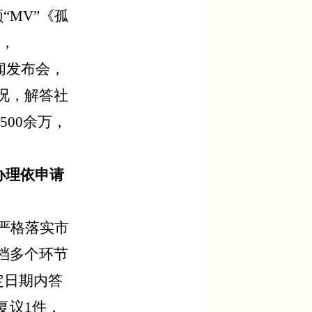
“MV”《孤
，
闻发布会，
况，解答社
00余万，
办理依申请
严格落实市
档多个环节
定日期内答
复议
1
件，