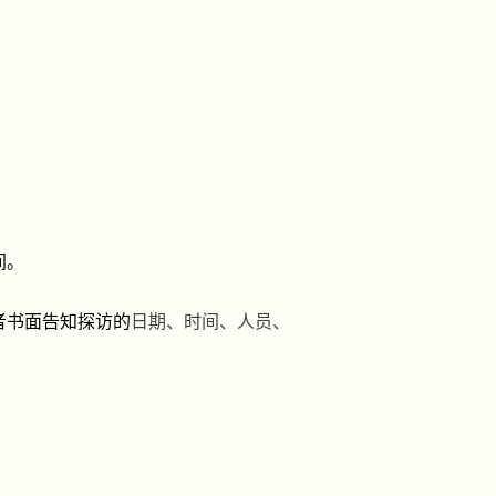
间。
者书面
告知探访的
日期、时间、人员、