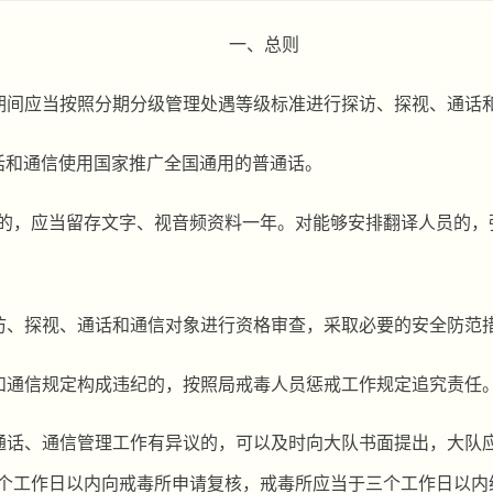
一、总则
期间应当按照分期分级管理处遇等级标准进行探访、探视、通话
话和通信使用国家推广全国通用的普通话。
的，应当留存文字、视音频资
料一年。
对能够安排翻译人员的，
访、探视、通话和通信对象进行资格审查，采取必要的安全防范
和通
信规定构成违纪的，按照局戒毒人员惩戒工作规定追究责任
通话、通信管理工作有异议的，可以及时向大队书面提出，大队
个工作日以内向戒
毒所申请复核，戒毒所应当于三
个工作
日以内