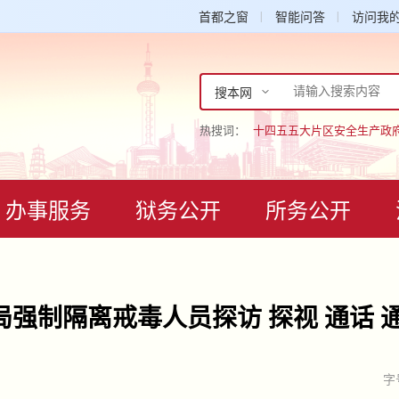
首都之窗
智能问答
访问我
搜本网
热搜词：
十四五
五大片区
安全生产
政
办事服务
狱务公开
所务公开
强制隔离戒毒人员探访 探视 通话 
字