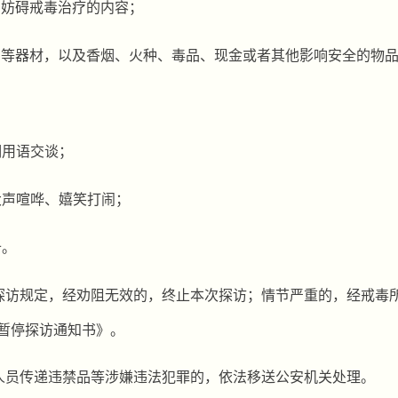
、妨碍戒毒治疗的内容；
相等器材，以及香烟、火种、毒品、现金或者其他影响安全的物
明用
语交谈；
大声喧哗、嬉笑打闹；
备。
探访规定，经劝阻无效的，终止本次探访；情节严重的，经戒毒
暂停探访通知书》。
人员传递违禁品等涉嫌违法犯罪的，依法移送公安机关处理。