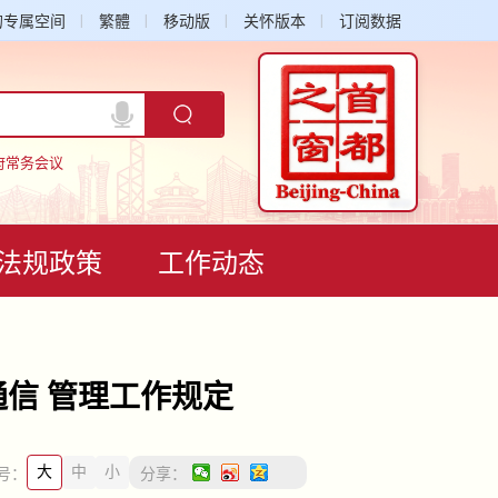
的专属空间
繁體
移动版
关怀版本
订阅数据
府常务会议
法规政策
工作动态
通信 管理工作规定
大
中
小
号：
分享：