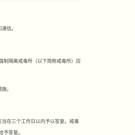
和通信。
强制隔离戒毒所（以下简称戒毒所）应
措施。
。
应
当在三个工作日以内予以答复。戒毒
给予答复。