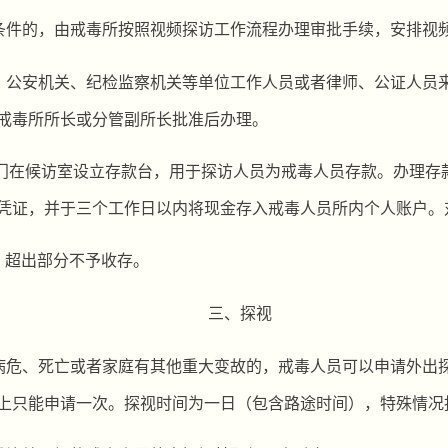
条件的，由戒毒所按照视频探访工作流程办理审批手续，安排视
、公安机关、纪检监察机关等单位工作人员或者律师、公证人员
戒毒所所长或分管副所长批准后办理。
门在候访室设立存款台，用于探访人员为戒毒人员存款。办理存
凭证，并于三个工作日以内将现金存入戒毒人员所内个人账户。
，超出部分不予收存。
三、探视
病危、死亡或者家庭有其他重大变故的，戒毒人员可以申请外出
上只能申
请一次
。探视时间为一日（包含路途时间），特殊情况