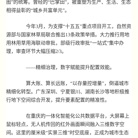
图”的统筹。曾经的“巴掌田”，被重塑为生产、生活、生态
相得益彰的“城乡共富单元”。
今年3月，为支撑“十五五”重点项目开工，自然资
源部与国家林草局联合推出13条政策举措。大力推行用地
用林用草用海联动审批，部级行政审批“一站式”集中办
理，审查环节大幅压缩2/3。
——精细治理，数字赋能提升配置效能。
算大账、算长远账，“以存量控增量”，倒逼城市
精细化转型。广东深圳、宁夏银川、湖南长沙等地积极推
行地下空间综合开发，提升要素配置的精准性。
在重庆的一体化智能化公共数据平台，大屏幕上
鼠标轻点，无人机传回的红外画面瞬间融入三维数字空
间。这里的厘米级“实景三维”时空底座，正成为城市生态