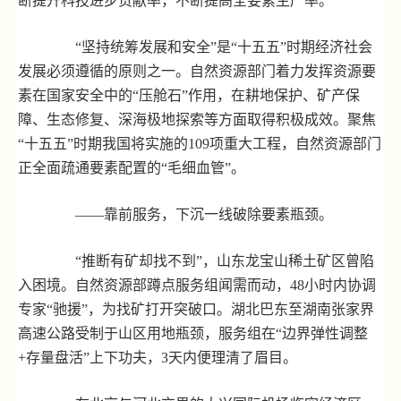
断提升科技进步贡献率，不断提高全要素生产率。”
“坚持统筹发展和安全”是“十五五”时期经济社会
发展必须遵循的原则之一。自然资源部门着力发挥资源要
素在国家安全中的“压舱石”作用，在耕地保护、矿产保
障、生态修复、深海极地探索等方面取得积极成效。聚焦
“十五五”时期我国将实施的109项重大工程，自然资源部门
正全面疏通要素配置的“毛细血管”。
——靠前服务，下沉一线破除要素瓶颈。
“推断有矿却找不到”，山东龙宝山稀土矿区曾陷
入困境。自然资源部蹲点服务组闻需而动，48小时内协调
专家“驰援”，为找矿打开突破口。湖北巴东至湖南张家界
高速公路受制于山区用地瓶颈，服务组在“边界弹性调整
+存量盘活”上下功夫，3天内便理清了眉目。