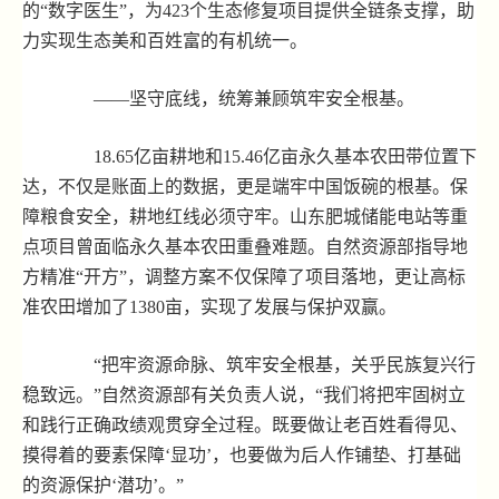
的“数字医生”，为423个生态修复项目提供全链条支撑，助
力实现生态美和百姓富的有机统一。
——坚守底线，统筹兼顾筑牢安全根基。
18.65亿亩耕地和15.46亿亩永久基本农田带位置下
达，不仅是账面上的数据，更是端牢中国饭碗的根基。保
障粮食安全，耕地红线必须守牢。山东肥城储能电站等重
点项目曾面临永久基本农田重叠难题。自然资源部指导地
方精准“开方”，调整方案不仅保障了项目落地，更让高标
准农田增加了1380亩，实现了发展与保护双赢。
“把牢资源命脉、筑牢安全根基，关乎民族复兴行
稳致远。”自然资源部有关负责人说，“我们将把牢固树立
和践行正确政绩观贯穿全过程。既要做让老百姓看得见、
摸得着的要素保障‘显功’，也要做为后人作铺垫、打基础
的资源保护‘潜功’。”