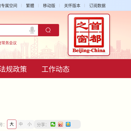
的专属空间
繁體
移动版
关怀版本
订阅数据
府常务会议
法规政策
工作动态
大
中
小
号：
分享：