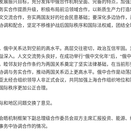
展振兴目标，充分发挥中俄合作机制全面、完备的特点，加强
务实合作提质升级，积极布局前沿领域合作，以新质生产力打造
文交流合作，夯实两国友好的社会民意基础；要深化多边协作，
协调和配合，坚定不移维护战后国际秩序和国际法权威，团结全
俄中关系达到空前的高水平。高层交往密切，政治互信牢固。
益深入。人文交流势头良好，在成功举行“俄中文化年”后，“俄
。睦邻友好合作条约为两国关系奠定了坚实法律基础，在当前形
协调与务实合作，推动两国关系迈上更高水平。俄中合作是动荡
亚太经合组织领导人非正式会议，共同加强上海合作组织地位和
国际秩序更加公正合理。
和地区问题交换了意见。
晤机制框架下副总理级合作委员会双方主席汇报投资、能源、
事务中协调合作的情况。