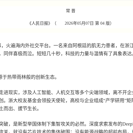
常 晋
《人民日报》（
2026年05月07日
第 04 版）
，火遍海内外社交平台。一名来自阿根廷的肌无力患者，在浙
，同伴喜极而泣。短短几十秒，科技的力量与温情有了具象表达
，源于热带雨林般的创新生态。
进现实，涉及人工智能、人机交互等多个尖端领域，离不开企
创。浙大校友基金会领投天使轮，高校与企业组成“产学研用”矩
土而出、拔节生长。
，是新型举国体制下集智攻关的必然。深度求索发布的DeepSe
攻关，就没有芯片技术的集体破围；没有能源战略的超前布局，