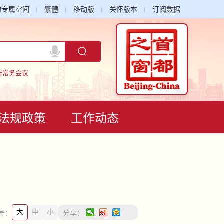
的专属空间
繁體
移动版
关怀版本
订阅数据
府常务会议
法规政策
工作动态
）
大
中
小
号：
分享：