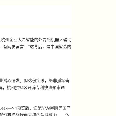
江杭州企业太希智能的外骨骼机器人辅助
。有网友留言：“这背后，是中国智造的
业潜心研发。但这份突破，绝非孤军奋
阵，杭州拱墅区开辟专利快速预审通
ek—V4预览版，适配华为昇腾等国产
就没有磅礴绿电支撑的浩荡算力……体