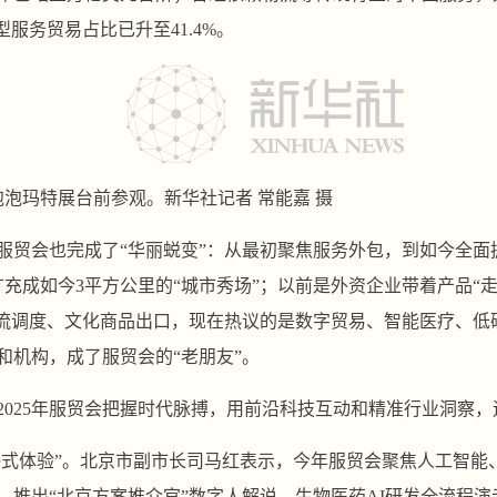
型服务贸易占比已升至41.4%。
泡泡玛特展台前参观。新华社记者 常能嘉 摄
，服贸会也完成了“华丽蜕变”：从最初聚焦服务外包，到如今全
充成如今3平方公里的“城市秀场”；以前是外资企业带着产品“走
流调度、文化商品出口，现在热议的是数字贸易、智能医疗、低碳
会和机构，成了服贸会的“老朋友”。
2025年服贸会把握时代脉搏，用前沿科技互动和精准行业洞察
沉浸式体验”。北京市副市长司马红表示，今年服贸会聚焦人工智
。推出“北京方案推介官”数字人解说、生物医药AI研发全流程演