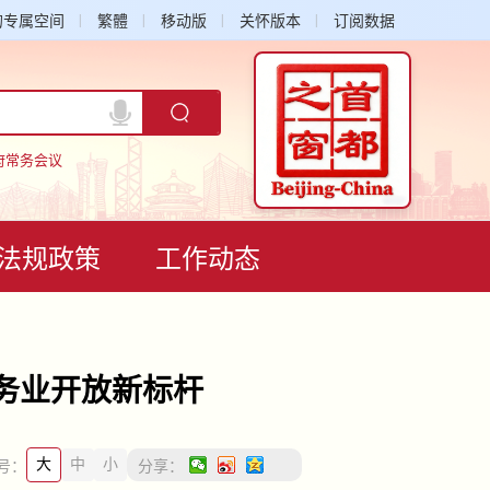
的专属空间
繁體
移动版
关怀版本
订阅数据
府常务会议
法规政策
工作动态
务业开放新标杆
大
中
小
号：
分享：