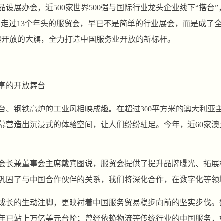
品设展办会，近500家世界500强与国际行业龙头企业线下“搭台”
……走过13个年头的服贸会，早已不是简单的行业展会，而是成了
起开放的大旗，全力打造中国服务业开放的新标杆。
享的开放舞台
台、钢铁高炉的工业风相映成趣。在超过300平方米的澳大利亚
幕营造出沉浸式的体验空间，让人们纷纷驻足。今年，近60家
会长兼董事会主席戴宾图说，服贸会提供了提升品牌曝光、拓展
巩固了与中国合作伙伴的关系，我们将深化合作，在数字化等领
长的生动注脚，更映衬着中国服务贸易稳步向前的坚实步伐。翻开
024年已站上万亿美元台阶；曾经依赖物流等传统行业的中国服务