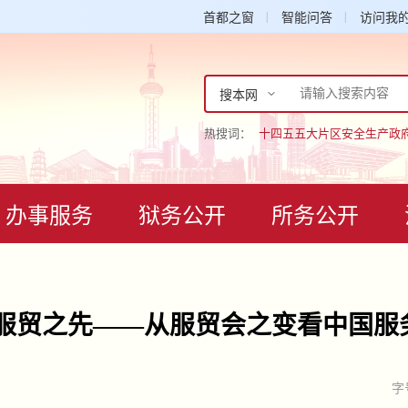
首都之窗
智能问答
访问我
搜本网
热搜词：
十四五
五大片区
安全生产
政
办事服务
狱务公开
所务公开
领服贸之先——从服贸会之变看中国服
字