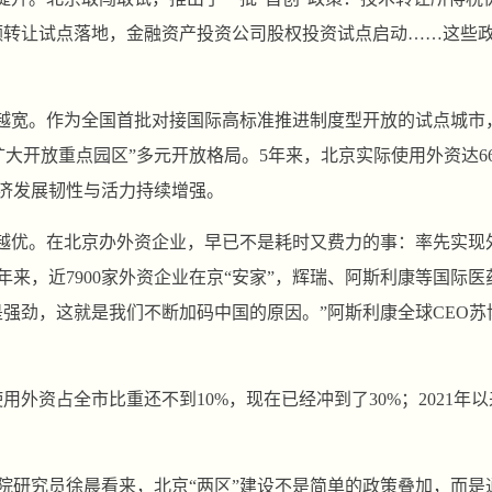
额转让试点落地，金融资产投资公司股权投资试点启动……这些
拓越宽。作为全国首批对接国际高标准推进制度型开放的试点城市
大开放重点园区”多元开放格局。5年来，北京实际使用外资达661
济发展韧性与活力持续增强。
变越优。在北京办外资企业，早已不是耗时又费力的事：率先实现
5年来，近7900家外资企业在京“安家”，辉瑞、阿斯利康等国
是强劲，这就是我们不断加码中国的原因。”阿斯利康全球CEO
用外资占全市比重还不到10%，现在已经冲到了30%；2021
院研究员徐晨看来，北京“两区”建设不是简单的政策叠加，而是