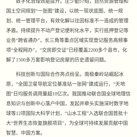
数字化治理效能提升。庄少勤介绍，自然资源管理和
国土空间规划“一张图”建设，以统一现状底图、统一规
划、统一管理平台，有效化解以往因标准不一造成的管理
矛盾。持续提升不动产登记便利化水平，实行抵押登记等
业务“跨省通办”，长三角等重点区域实现登记服务高频事
项“全程网办”，“交房即交证”已经覆盖2200多个县市，化
解了1500多万套影响登记房屋的历史遗留问题。
科技创新与国际合作亮点纷呈。南极秦岭站崛起冰
原，“全国卫星导航定位基准站一张网”建成运行，“天地
图”日均服务调用量超10亿次。我国推动联合国全球地理信
息知识与创新中心落户中国，发起并牵头实施深时数字地
球等12项国际大科学计划，“山水工程”入选联合国首批十
大“世界生态恢复旗舰项目”，为全球可持续发展贡献中国
智慧、中国方案。