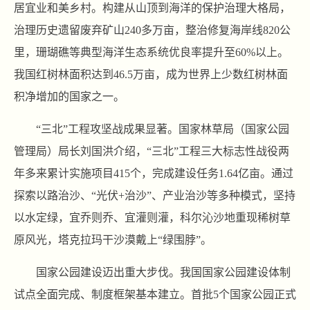
居宜业和美乡村。构建从山顶到海洋的保护治理大格局，
治理历史遗留废弃矿山240多万亩，整治修复海岸线820公
里，珊瑚礁等典型海洋生态系统优良率提升至60%以上。
我国红树林面积达到46.5万亩，成为世界上少数红树林面
积净增加的国家之一。
“三北”工程攻坚战成果显著。国家林草局（国家公园
管理局）局长刘国洪介绍，“三北”工程三大标志性战役两
年多来累计实施项目415个，完成建设任务1.64亿亩。通过
探索以路治沙、“光伏+治沙”、产业治沙等多种模式，坚持
以水定绿，宜乔则乔、宜灌则灌，科尔沁沙地重现稀树草
原风光，塔克拉玛干沙漠戴上“绿围脖”。
国家公园建设迈出重大步伐。我国国家公园建设体制
试点全面完成、制度框架基本建立。首批5个国家公园正式