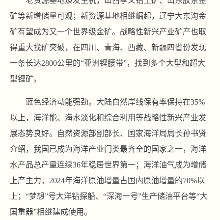
老资源基地焕发生机，山西孝义铝土矿、山东胶东金
矿等新增储量可观；新资源基地相继崛起，辽宁大东沟金
矿有望成为又一个世界级金矿。战略性新兴产业矿产也取
得重大找矿突破，在四川、青海、西藏、新疆四省份发现
一条长达2800公里的“亚洲锂腰带”，找到多个大型和超大
型锂矿。
蓝色经济动能强劲。大陆自然岸线保有率保持在35%
以上，海洋能、海水淡化和综合利用等战略性新兴产业发
展态势良好。自然资源部副部长、国家海洋局局长孙书贤
介绍，我国已成为海洋产业门类最齐全的国家之一，海洋
水产品总产量连续36年稳居世界第一；海洋油气成为增储
上产主力，2024年海洋原油增量占国内原油增量的70%以
上；“梦想”号大洋钻探船、“深海一号”生产储油平台等“大
国重器”相继建成使用。