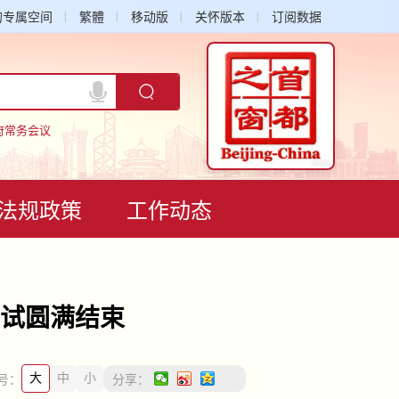
的专属空间
繁體
移动版
关怀版本
订阅数据
府常务会议
法规政策
工作动态
考试圆满结束
大
中
小
号：
分享：